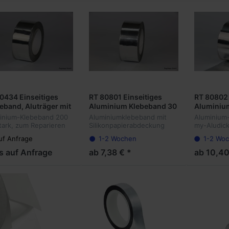
0434 Einseitiges
RT 80801 Einseitiges
RT 80802 
eband, Aluträger mit
Aluminium Klebeband 30
Aluminiu
ckung, Acrylat, 200
my Dicke
my Dicke
inium-Klebeband 200
Aluminiumklebeband mit
Aluminium
icke
tark, zum Reparieren
Silikonpapierabdeckung
my-Aludic
Metalldächern,
und Acrylatklebstoff.
Gesamtdic
uf Anfrage
1-2 Wochen
1-2 Wo
ainer und zur
Dünnes, 30 my starkes
Reparieren
enanwendung
Aluband. Zum Abdichten im
Metalldäch
is auf Anfrage
ab 7,38 € *
ab 10,40
Lüftungsbar und
und hervo
Reparieren von Metallfoli...
bei Außen