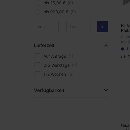
bis 25,00 €
bis 900,00 €
RT 8
-
Kleb
Alut
Alum
my G
Lieferzeit
Aluf
1
Repa
Meta
ab 1
Auf Anfrage
und 
mit A
2-5 Werktage
1-2 Wochen
Verfügbarkeit
tesa