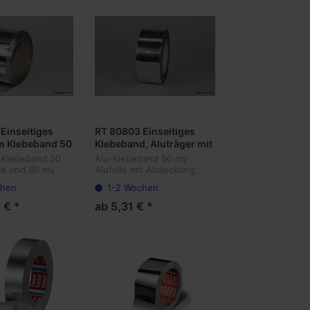
Einseitiges
RT 80803 Einseitiges
m Klebeband 50
Klebeband, Aluträger mit
Abdeckung
-Klebeband 50
Alu-Klebeband 50 my
ke und 80 my
Alufolie mit Abdeckung.
ke. Zum
Zum Reparieren von
chen
1-2 Wochen
 von
Metalldächern, Container.
ern, Container
Acrylatklebstoff für
 € *
ab 5,31 € *
rragend geeignet
Außenanwendung
anwendungen.
geeignet.