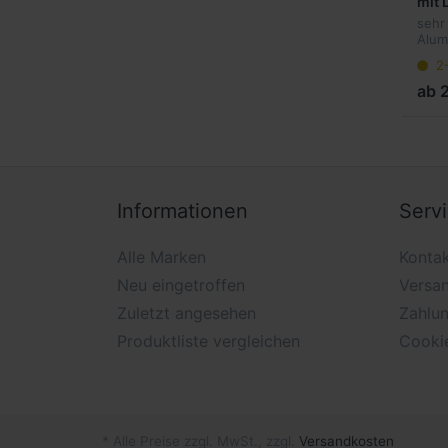
mit 
sehr
Alum
und 
2
ab 2
Informationen
Serv
Alle Marken
Konta
Neu eingetroffen
Versa
Zuletzt angesehen
Zahlu
Produktliste vergleichen
Cooki
* Alle Preise zzgl. MwSt., zzgl.
Versandkosten