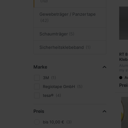
Gewebeträger / Panzertape
Schaumträger
Sicherheitsklebeband
RT 8
Kleb
Abde
Alum
Marke
my D
my s
von 
3M
A
Cont
Auß
Pre
Regiotape GmbH
tesa®
Preis
bis 10,00 €