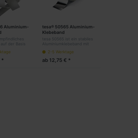
86 Aluminium-
tesa® 50565 Aluminium-
d
Klebeband
mpfindliches
tesa 50565 ist ein stabiles
auf der Basis
Aluminiumklebeband mit
ikrometer
einer Arcylatklebmasse.
ktage
2-5 Werktage
uminiumfolie,
risch leitfähigen
 *
ab 12,75 € *
bstoffs und einer
.