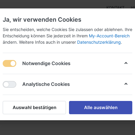
KONTAKT
H
Ja, wir verwenden Cookies
Sie entscheiden, welche Cookies Sie zulassen oder ablehnen. Ihre
Entscheidung können Sie jederzeit in Ihrem
My-Account-Bereich
ändern. Weitere Infos auch in unserer
Datenschutzerklärung
.
Klebebänder
Doppelseitige Klebebänder
Doppelseit
Notwendige Cookies
lebeband
allträger/Aluklebeband
Analytische Cookies
von
10
Auswahl bestätigen
Alle auswählen
Name: A bis Z
iere nach