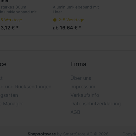
Liner
 starkes 80µm
Aluminiumklebeband mit
iniumklebeband mit
Liner
ohne Liner
-5 Werktage
2-5 Werktage
3,12 € *
ab 16,64 € *
ice
Firma
kt
Über uns
nd und Rücksendungen
Impressum
ngsarten
Verkaufsinfo
e Manager
Datenschutzerklärung
AGB
Shopsoftware
by SmartStore AG © 2026
Copyri