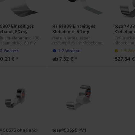
0807 Einseitiges
RT 81809 Einseitiges
tesa® 43
eband, 80 my
Klebeband, 50 my
Klebeban
räger mit Abdeckung
Polyträger Alu bedampft
inium-Klebeband 130
metallisiertes, silber
Ein Drucke
esamtdicke, 80 my
bedampftes PP-Klebeband,
Klebeband 
oliendicke. Zum
50 my, Zum Reparieren von
einer 40 M
-2 Wochen
1-2 Wochen
2-5 Wer
rieren von
Metalldächern, Container
starken Al
lldächern, Container
und zur Außenanwendung,
eines elekt
0,21 € *
ab 7,32 € *
827,34 €
zur Außenanwendung
hochwertiger Acrylatkleber,
Acrylatkle
crylatklebstoff.
gute T...
weißen si..
® 50575 ohne und
tesa®50525 PV1