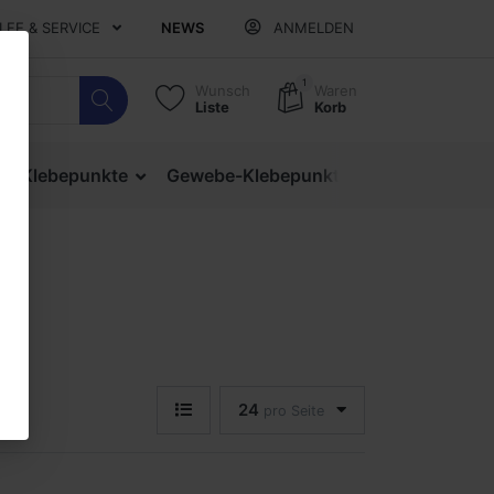
ILFE & SERVICE
NEWS
ANMELDEN
1
Wunsch
Waren
Liste
Korb
ige Klebepunkte
Gewebe-Klebepunkte
Verschlusspu
24
pro Seite