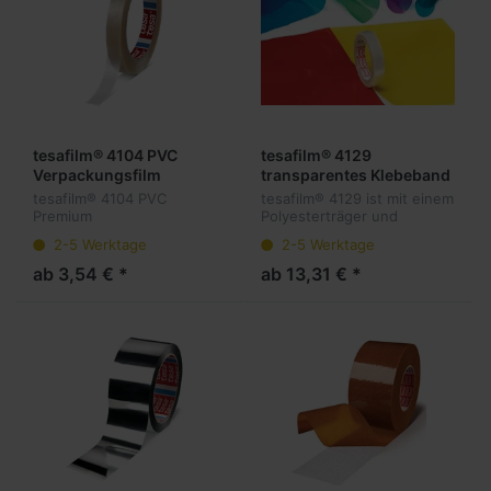
tesafilm® 4104 PVC
tesafilm® 4129
Verpackungsfilm
transparentes Klebeband
tesafilm® 4104 PVC
tesafilm® 4129 ist mit einem
Premium
Polyesterträger und
Verpackungsklebefilm
Acrylatklebstoff
2-5 Werktage
2-5 Werktage
basierend auf einer
ausgestattet.
robusten PVC-Folie und
ab 3,54 € *
ab 13,31 € *
einer starken
Naturkautschukklebmasse.
Zum verschließen von
Dos...