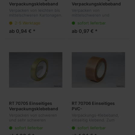
Verpackungsklebeband
Verpackungsklebeband
transparent
leise abrollend
Verpacken von leichten bis
Verpacken von
mittelschweren Kartonagen.
mittelschweren und
Einseitig klebendes
schweren Kartonagen.
2-5 Werktage
sofort lieferbar
Verpackungsband mit
Einseitig klebendes, 0,05
Polypropylen-Folienträger
mm dickes
ab 0,94 € *
ab 0,97 € *
und Acrylatklebstoff. Laut
Polypropylenklebeband mit
abrollend....
Acrylatklebstoff. Leise
abrollend. 1 Kar...
RT 70705 Einseitiges
RT 70706 Einseitiges
Verpackungsklebeband
PVC-
geräuschlos abrollend
Verpackungsklebeband
Verpacken von schweren
Verpackungs-Klebeband,
und sehr schweren
einseitig klebend. Zum
Kartonagen. Gleiche Basis
Verpacken von
sofort lieferbar
sofort lieferbar
wie RT 70704, jedoch mit
mittelschweren und
höherem Klebstoffauftrag
schweren Kartonagen.