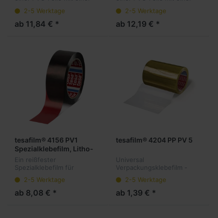
alterungsbeständigen
alterungsbeständigen
2-5 Werktage
2-5 Werktage
Acrylatklebmasse. Eignet
Acrylatklebmasse. Eignet
sich z.B. zum abdecken
sich z.B. zum abdecken
ab 11,84 € *
ab 12,19 € *
beim Galvanisieren.
beim Galvanisieren.
tesafilm® 4156 PV1
tesafilm® 4204 PP PV 5
Spezialklebefilm, Litho-
rot
Ein reißfester
Universal
Spezialklebefilm für
Verpackungsklebefilm -
Abdeck- und
transparent
2-5 Werktage
2-5 Werktage
Masierarbeiten in der
Lithografie.Farbe Litho-rot
ab 8,08 € *
ab 1,39 € *
(57).