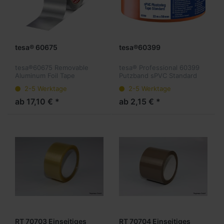
tesa® 60675
tesa®60399
tesa®60675 Removable
tesa® Professional 60399
Aluminum Foil Tape
Putzband sPVC Standard
glatt
2-5 Werktage
2-5 Werktage
ab 17,10 € *
ab 2,15 € *
RT 70703 Einseitiges
RT 70704 Einseitiges