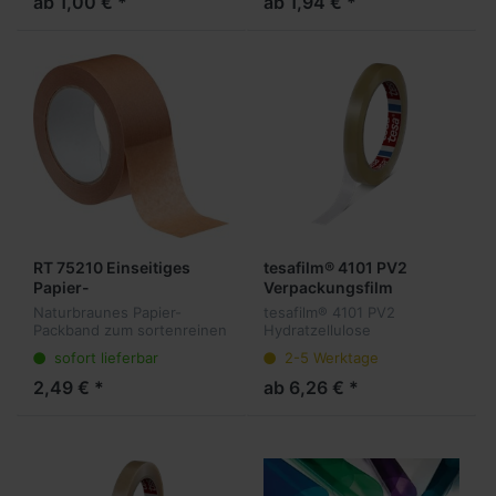
ab 1,00 € *
ab 1,94 € *
und verbesserter Klebkraft.
0,055 mm dickes PVC-
Geräuschlos...
Folienträger-Klebeband mit
Kautschukk...
RT 75210 Einseitiges
tesafilm® 4101 PV2
Papier-
Verpackungsfilm
Verpackungsklebeband
Naturbraunes Papier-
tesafilm® 4101 PV2
50 mm x 50 Meter
Packband zum sortenreinen
Hydratzellulose
Verpacken von leichten bis
Verpackungsklebefilm mit
sofort lieferbar
2-5 Werktage
mittelschweren Kartonagen.
hoher Steifigkeit des
Umweltfreundliches
Trägers, gut von der Hand
2,49 € *
ab 6,26 € *
Verpacken möglich durch
einreissbar. Für universelle
die Verwendung...
Verpackungsanwendun...