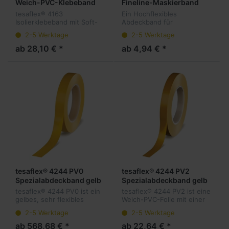
Weich-PVC-Klebeband
Fineline-Maskierband
tesaflex® 4163
Ein Hochflexibles
Isolierklebeband mit Soft-
Abdeckband für
PVC Träger und einseitig
Kunststoffteile bei
2-5 Werktage
2-5 Werktage
klebend mit
Mehrfarblackierungen.
Acrylatklebstoff. Für
PVC-Fineline-Maskierband
ab 28,10 € *
ab 4,94 € *
universelle Reparaturen und
mit
viele verschiedene
Naturkautschukklebmasse.
Anwendungen.
tesaflex® 4244 PV0
tesaflex® 4244 PV2
Spezialabdeckband gelb
Spezialabdeckband gelb
tesaflex® 4244 PV0 ist ein
tesaflex® 4244 PV2 ist eine
gelbes, sehr flexibles
Weich-PVC-Folie mit einer
Weich-PVC
Naturkautschukmasse
2-5 Werktage
2-5 Werktage
Spezialabdeckband,
versehen. Die PV2 Variante
versehen mit einer
mit erhöhter Reißfestigkeit,
ab 568,68 € *
ab 22,64 € *