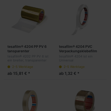
tesafilm® 4204 PP PV 6
tesafilm® 4204 PVC
tansparenter
Verpackungsklebefilm
Verpackungsklebefilm
tesafilm® 4202 PP PV 6 ist
tesafilm® 4204 ist ein
ein breiter, transparenter
Universal
Universal
Verpackungsklebefilm
2-5 Werktage
2-5 Werktage
Verpackungsklebefilm aus
basierend auf einer PVC-
Acrylatdispersionsklebmasse
Folie und einer
ab 15,81 € *
ab 1,32 € *
basierend auf einer PP-
Naturkautschukklebmasse.
Folie.