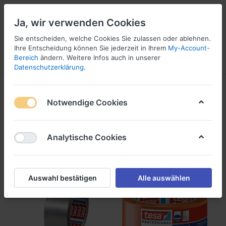
Ja, wir verwenden Cookies
Sie entscheiden, welche Cookies Sie zulassen oder ablehnen.
1
Ihre Entscheidung können Sie jederzeit in Ihrem
My-Account-
Bereich
ändern. Weitere Infos auch in unserer
Menü
Anmelden
Wunschliste
Warenkorb
Datenschutzerklärung
.
Folienträger/Packband
Notwendige Cookies
1-24
von
163
Analytische Cookies
Filtern
Sortieren
Auswahl bestätigen
Alle auswählen