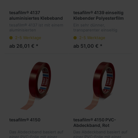
tesafilm® 4137
tesafilm® 4139 einseitig
aluminisiertes Klebeband
Klebender Polyesterfilm
tesafilm® 4137 ist mit einem
Ein sehr dünner,
aluminisierten
transparenter einseitig
Polyesterträger und einer
klebender Polyesterfilm mit
2-5 Werktage
2-5 Werktage
hochscherfesten
Silikonklebmasse.
Acrylatklebmasse für z.B.
Besonders geeignet auf
ab 26,01 € *
ab 51,00 € *
Ansatzverklebungen
antiadhäsiven
ausgestattet.
Untergründen.
tesafilm® 4150
tesafilm® 4150 PVC-
Abdeckband, Rot
Das Abdeckband basiert auf
Das Abdeckband basiert auf
einer PVC-Folie mit einer
einer PVC-Folie mit einer