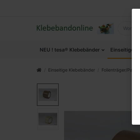
NEU ! tesa® Klebebänder
Einseitige 
Einseitige Klebebänder
Folienträger/Pack