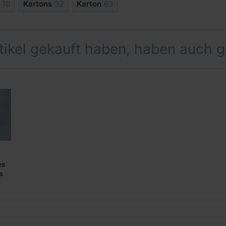
10
Kartons
32
Karton
63
rtikel gekauft haben, haben auch 
es
s