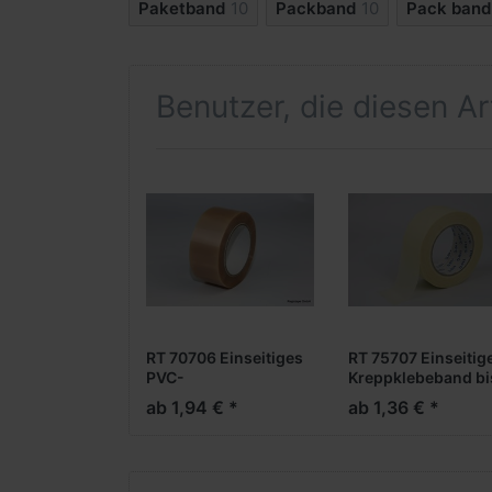
Paketband
10
Packband
10
Pack band
Benutzer, die diesen A
RT 70706 Einseitiges
RT 75707 Einseitig
PVC-
Kreppklebeband bi
Verpackungsklebeband
110 °C
ab 1,94 € *
ab 1,36 € *