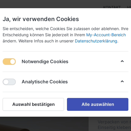
KONTAKT
H
Ja, wir verwenden Cookies
Sie entscheiden, welche Cookies Sie zulassen oder ablehnen. Ihre
Entscheidung können Sie jederzeit in Ihrem
My-Account-Bereich
ändern. Weitere Infos auch in unserer
Datenschutzerklärung
.
Klebebänder
Doppelseitige Klebebänder
Doppelseit
Notwendige Cookies
band
RT 70704 Einseitiges Verpackungsklebeband leise abrollend
Analytische Cookies
RT 7070
Verpack
Auswahl bestätigen
Alle auswählen
abrolle
Verpacken von 
Einseitig klebe