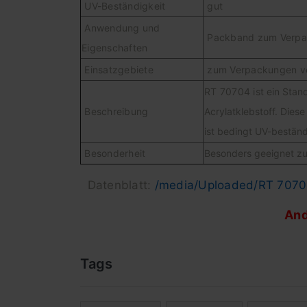
UV-Beständigkeit
gut
Anwendung und
Packband zum Verpa
Eigenschaften
Einsatzgebiete
zum Verpackungen von
RT 70704 ist
ein Stan
Beschreibung
Acrylatklebstoff. Dies
ist bedingt UV-beständ
Besonderheit
Besonders geeignet zu
Datenblatt:
/media/Uploaded/RT 7070
And
Tags