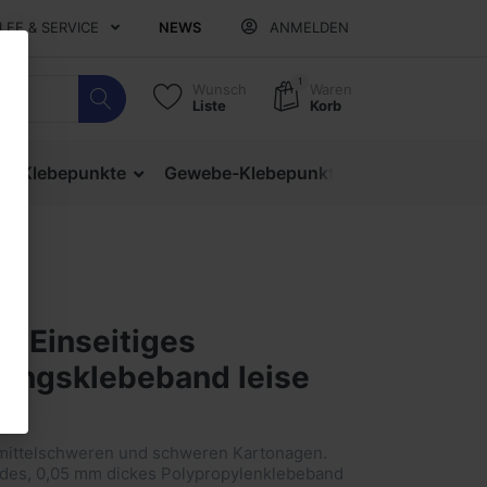
ILFE & SERVICE
NEWS
ANMELDEN
1
Wunsch
Waren
Liste
Korb
ige Klebepunkte
Gewebe-Klebepunkte
Verschlusspu
4 Einseitiges
ungsklebeband leise
nd
mittelschweren und schweren Kartonagen.
ndes, 0,05 mm dickes Polypropylenklebeband