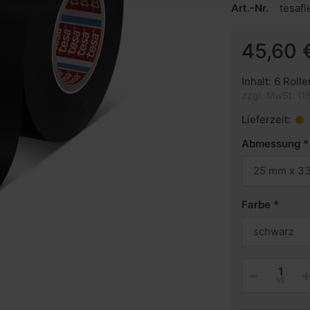
Art.-Nr.
tesaf
45,60 
Inhalt: 6 Rolle
zzgl. MwSt. (1
Lieferzeit:
Abmessung
25 mm x 33
Farbe
schwarz
VE