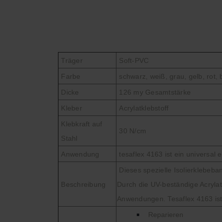
Träger
Soft-PVC
Farbe
schwarz, weiß, grau, gelb, rot, 
Dicke
126 my Gesamtstärke
Kleber
Acrylatklebstoff
Klebkraft auf
30 N/cm
Stahl
Anwendung
tesaflex 4163 ist ein universal
Dieses spezielle Isolierklebeba
Beschreibung
Durch die UV-beständige Acryla
Anwendungen. Tesaflex 4163 is
Reparieren