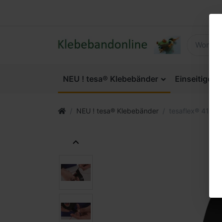
NEU ! tesa® Klebebänder
Einseitige 
NEU ! tesa® Klebebänder
tesaflex® 4163