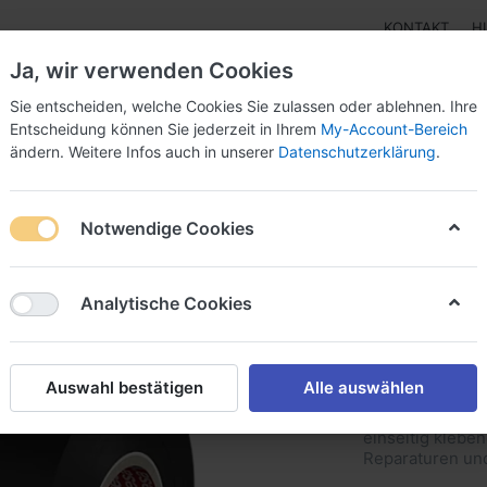
KONTAKT
H
Ja, wir verwenden Cookies
Sie entscheiden, welche Cookies Sie zulassen oder ablehnen. Ihre
Entscheidung können Sie jederzeit in Ihrem
My-Account-Bereich
ändern. Weitere Infos auch in unserer
Datenschutzerklärung
.
Klebebänder
Doppelseitige Klebebänder
Doppelseit
Notwendige Cookies
 Premium Weich-PVC-Klebeband
Analytische Cookies
tesafle
PVC-Kl
Auswahl bestätigen
Alle auswählen
tesaflex® 4163 
einseitig kleben
Reparaturen un