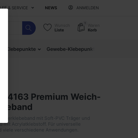
ILFE & SERVICE
NEWS
ANMELDEN
1
Wunsch
Waren
Liste
Korb
ige Klebepunkte
Gewebe-Klebepunkte
Verschlusspu
x® 4163 Premium Weich-
ebeband
Isolierklebeband mit Soft-PVC Träger und
d mit Acrylatklebstoff. Für universelle
d viele verschiedene Anwendungen.