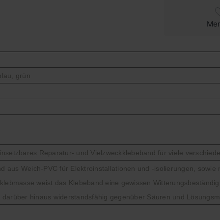
Me
blau, grün
 einsetzbares Reparatur- und Vielzweckklebeband für viele verschied
nd aus Weich-PVC für Elektroinstallationen und -isolierungen, sowie 
tklebmasse weist das Klebeband eine gewissen Witterungsbeständigke
t darüber hinaus widerstandsfähig gegenüber Säuren und Lösungsmi