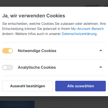
KONTAKT
H
Ja, wir verwenden Cookies
Sie entscheiden, welche Cookies Sie zulassen oder ablehnen. Ihre
Entscheidung können Sie jederzeit in Ihrem
My-Account-Bereich
ändern. Weitere Infos auch in unserer
Datenschutzerklärung
.
Klebebänder
Doppelseitige Klebebänder
Doppelseit
Notwendige Cookies
dukte markiert mit
Anschlag puffer
von
27
Analytische Cookies
Name: A bis Z
iere nach
Auswahl bestätigen
Alle auswählen