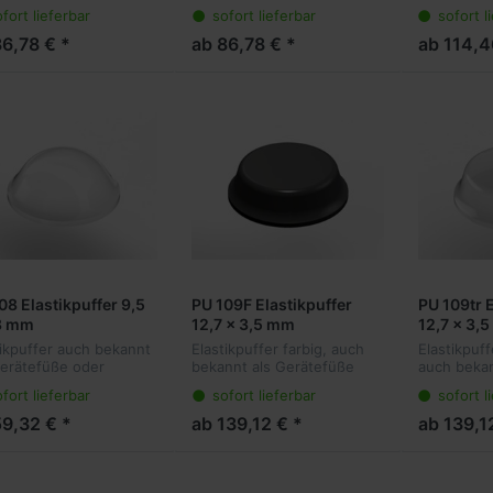
hlagpuffer sind die
Anschlagpuffer sind die
Anschlagpu
fort lieferbar
sofort lieferbar
sofort l
e Lösung für viele
ideale Lösung für viele
ideale Lösu
ndungen. Sie kleben
Anwendungen. Sie kleben
Anwendung
86,78 € *
ab 86,78 € *
ab 114,4
sparent am Objekt und
transparent am Objekt und
transparen
en vibr...
dämpfen vibr...
dämpfen vib
08 Elastikpuffer 9,5
PU 109F Elastikpuffer
PU 109tr E
8 mm
12,7 x 3,5 mm
12,7 x 3,
tikpuffer auch bekannt
Elastikpuffer farbig, auch
Elastikpuff
Gerätefüße oder
bekannt als Gerätefüße
auch bekan
hlagpuffer sind die
oder Anschlagpuffer sind
Gerätefüß
fort lieferbar
sofort lieferbar
sofort l
e Lösung für viele
die ideale Lösung für viele
Anschlagpu
ndungen. Sie kleben
Anwendungen. Sie kleben
ideale Lösu
59,32 € *
ab 139,12 € *
ab 139,1
sparent am Objekt und
transparent am Objekt und
Anwendung
en vibr...
dämp...
transparen
und...