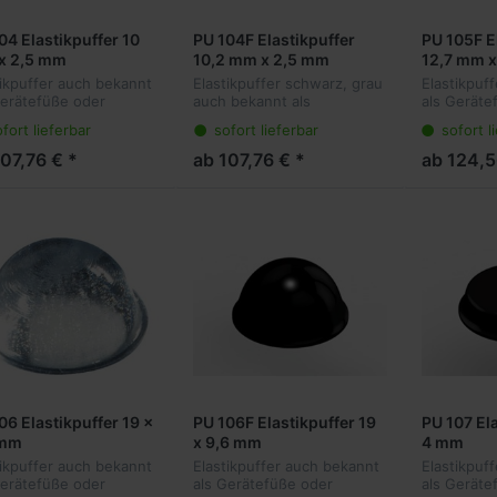
04 Elastikpuffer 10
PU 104F Elastikpuffer
PU 105F E
x 2,5 mm
10,2 mm x 2,5 mm
12,7 mm x
tikpuffer auch bekannt
Elastikpuffer schwarz, grau
Elastikpuf
Gerätefüße oder
auch bekannt als
als Geräte
hlagpuffer sind die
Gerätefüße oder
Anschlagpu
fort lieferbar
sofort lieferbar
sofort l
e Lösung für viele
Anschlagpuffer sind die
ideale Lösu
ndungen. Sie kleben
ideale Lösung für viele
Anwendung
107,76 € *
ab 107,76 € *
ab 124,5
sparent am Objekt und
Anwendungen. Sie kleben
transparen
en vibr...
transparent am Objekt un...
dämpfen vib
06 Elastikpuffer 19 x
PU 106F Elastikpuffer 19
PU 107 Ela
 mm
x 9,6 mm
4 mm
tikpuffer auch bekannt
Elastikpuffer auch bekannt
Elastikpuf
Gerätefüße oder
als Gerätefüße oder
als Geräte