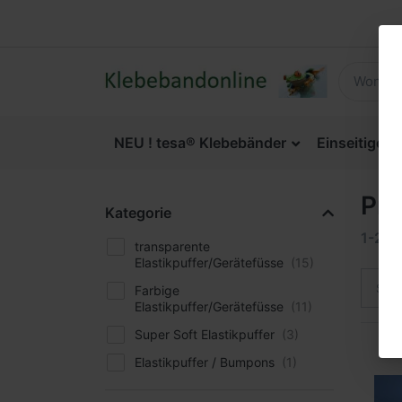
NEU ! tesa® Klebebänder
Einseitige 
Pro
Kategorie
1-24
transparente
Elastikpuffer/Gerätefüsse
Sort
Farbige
Elastikpuffer/Gerätefüsse
Super Soft Elastikpuffer
Elastikpuffer / Bumpons