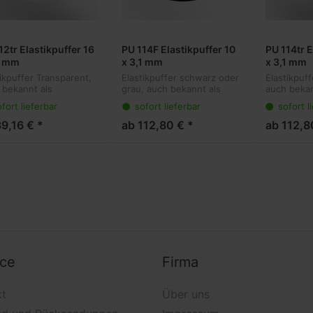
12tr Elastikpuffer 16
PU 114F Elastikpuffer 10
PU 114tr E
9 mm
x 3,1 mm
x 3,1 mm
tikpuffer Transparent,
Elastikpuffer schwarz oder
Elastikpuf
 bekannt als
grau, auch bekannt als
auch bekan
tefüße oder
Gerätefüße oder
Gerätefüß
fort lieferbar
sofort lieferbar
sofort l
hlagpuffer sind die
Anschlagpuffer sind die
Anschlagpu
e Lösung für viele
ideale Lösung für viele
ideale Lösu
9,16 € *
ab 112,80 € *
ab 112,8
ndungen. Sie kleben
Anwendungen. Sie kleben
Anwendung
sparent am Objekt
transparent am Obje...
transparen
.
und...
ice
Firma
kt
Über uns