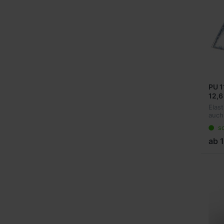
PU 1
12,6
Elast
auch
Gerä
so
Ansc
ideal
ab 
Anwe
tran
und..