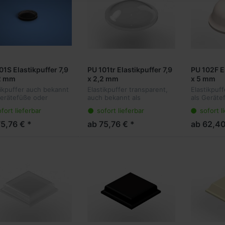
01S Elastikpuffer 7,9
PU 101tr Elastikpuffer 7,9
PU 102F El
2 mm
x 2,2 mm
x 5 mm
tikpuffer auch bekannt
Elastikpuffer transparent,
Elastikpuf
Gerätefüße oder
auch bekannt als
als Geräte
hlagpuffer sind die
Gerätefüße oder
Anschlagpu
fort lieferbar
sofort lieferbar
sofort l
e Lösung für viele
Anschlagpuffer sind die
ideale Lösu
ndungen. Sie kleben
ideale Lösung für viele
Anwendung
75,76 € *
ab 75,76 € *
ab 62,40
sparent am Objekt und
Anwendungen. Sie kleben
transparen
en vibr...
transparent am Objekt
dämpfen vib
und...