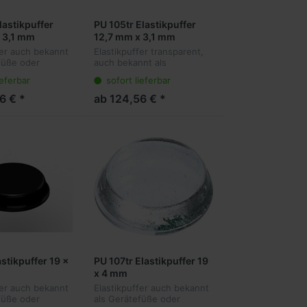
lastikpuffer
PU 105tr Elastikpuffer
 3,1 mm
12,7 mm x 3,1 mm
fer auch bekannt
Elastikpuffer transparent,
füße oder
auch bekannt als
ffer sind die
Gerätefüße oder
ieferbar
sofort lieferbar
ng für viele
Anschlagpuffer sind die
en. Sie kleben
ideale Lösung für viele
6 € *
ab 124,56 € *
t am Objekt und
Anwendungen. Sie kleben
r...
transparent am Objekt
und...
stikpuffer 19 x
PU 107tr Elastikpuffer 19
x 4 mm
fer auch bekannt
Elastikpuffer auch bekannt
füße oder
als Gerätefüße oder