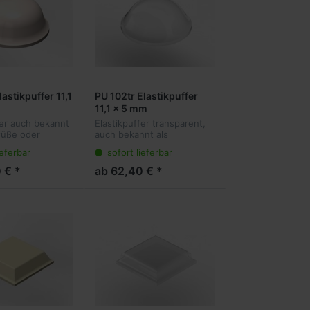
astikpuffer 11,1
PU 102tr Elastikpuffer
11,1 x 5 mm
fer auch bekannt
Elastikpuffer transparent,
füße oder
auch bekannt als
ffer sind die
Gerätefüße oder
ieferbar
sofort lieferbar
ng für viele
Anschlagpuffer sind die
en. Sie kleben
ideale Lösung für viele
 € *
ab 62,40 € *
t am Objekt und
Anwendungen. Sie kleben
r...
transparent am Objekt
und...