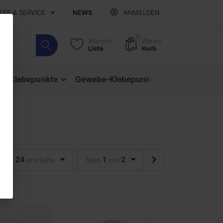
ILFE & SERVICE
NEWS
ANMELDEN
1
Wunsch
Waren
Liste
Korb
ige Klebepunkte
Gewebe-Klebepunkte
Verschlusspu
24
1
2
pro Seite
Seite
von