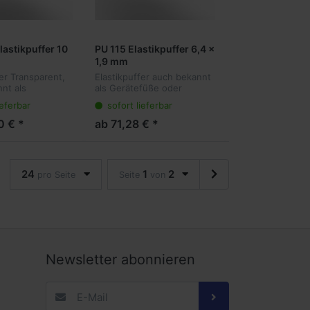
lastikpuffer 10
PU 115 Elastikpuffer 6,4 x
1,9 mm
fer Transparent,
Elastikpuffer auch bekannt
nt als
als Gerätefüße oder
e oder
Anschlagpuffer sind die
ieferbar
sofort lieferbar
ffer sind die
ideale Lösung für viele
ng für viele
Anwendungen. Sie kleben
0 € *
ab 71,28 € *
en. Sie kleben
transparent am Objekt und
t am Objekt
dämpfen vibr...
24
1
2
pro Seite
Seite
von
Newsletter abonnieren