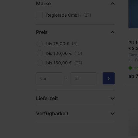
Marke
Regiotape GmbH
Preis
PU 1
bis 75,00 €
x 2,
bis 100,00 €
Elas
als 
bis 150,00 €
Ansc
so
ideal
Anwe
ab 
-
tran
dämpf
Lieferzeit
Verfügbarkeit