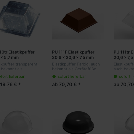
10tr Elastikpuffer
PU 111F Elastikpuffer
PU 111tr E
 x 5,7 mm
20,6 x 20,6 x 7,5 mm
20,6 x 7,
ikpuffer transparent,
Elastikpuffer Farbig, auch
Elastikpuff
 bekannt als
bekannt als Gerätefüße
auch bekan
tefüße oder
oder Anschlagpuffer sind
Gerätefüß
fort lieferbar
sofort lieferbar
sofort l
hlagpuffer sind die
die ideale Lösung für viele
Anschlagpu
e Lösung für viele
Anwendungen. Sie kleben
ideale Lösu
119,76 € *
ab 70,70 € *
ab 70,70
ndungen. Sie kleben
transparent am Objekt und
Anwendung
sparent am Objekt
dämp...
transparen
.
und...