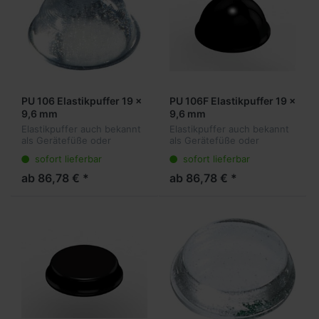
PU 106 Elastikpuffer 19 x
PU 106F Elastikpuffer 19 x
9,6 mm
9,6 mm
Elastikpuffer auch bekannt
Elastikpuffer auch bekannt
als Gerätefüße oder
als Gerätefüße oder
Anschlagpuffer sind die
Anschlagpuffer sind die
sofort lieferbar
sofort lieferbar
ideale Lösung für viele
ideale Lösung für viele
Anwendungen. Sie kleben
Anwendungen. Sie kleben
ab 86,78 € *
ab 86,78 € *
transparent am Objekt und
transparent am Objekt und
dämpfen vibr...
dämpfen vibr...