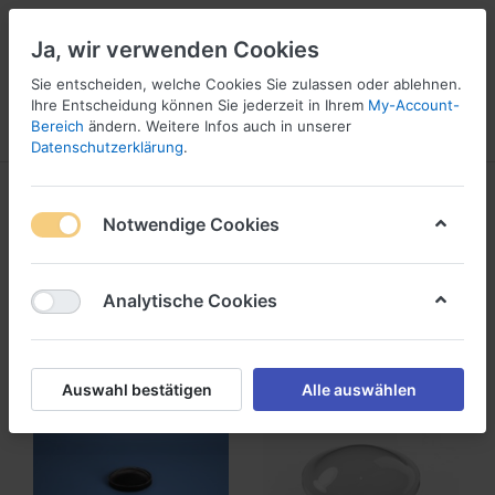
Ja, wir verwenden Cookies
Sie entscheiden, welche Cookies Sie zulassen oder ablehnen.
1
Ihre Entscheidung können Sie jederzeit in Ihrem
My-Account-
Bereich
ändern. Weitere Infos auch in unserer
Menü
Anmelden
Wunschliste
Warenkorb
Datenschutzerklärung
.
Produkte markiert mit
schonen
Notwendige Cookies
1-24
von
27
Analytische Cookies
Filtern
Sortieren
Auswahl bestätigen
Alle auswählen