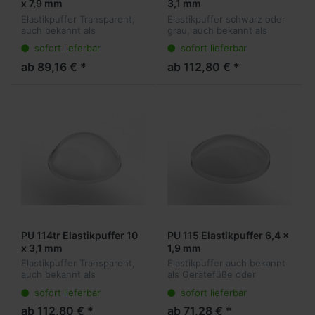
x 7,9 mm
3,1 mm
Elastikpuffer Transparent,
Elastikpuffer schwarz oder
auch bekannt als
grau, auch bekannt als
Gerätefüße oder
Gerätefüße oder
sofort lieferbar
sofort lieferbar
Anschlagpuffer sind die
Anschlagpuffer sind die
ideale Lösung für viele
ideale Lösung für viele
ab 89,16 € *
ab 112,80 € *
Anwendungen. Sie kleben
Anwendungen. Sie kleben
transparent am Objekt
transparent am Obje...
und...
PU 114tr Elastikpuffer 10
PU 115 Elastikpuffer 6,4 x
x 3,1 mm
1,9 mm
Elastikpuffer Transparent,
Elastikpuffer auch bekannt
auch bekannt als
als Gerätefüße oder
Gerätefüße oder
Anschlagpuffer sind die
sofort lieferbar
sofort lieferbar
Anschlagpuffer sind die
ideale Lösung für viele
ideale Lösung für viele
Anwendungen. Sie kleben
ab 112,80 € *
ab 71,28 € *