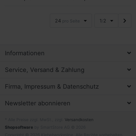
Anwendungen. Sie kleben
transparent am Objekt und
transparent am Objekt
dämpfen vibr...
und...
24
1
2
pro Seite
/
Informationen
Service, Versand & Zahlung
Firma, Impressum & Datenschutz
Newsletter abonnieren
* Alle Preise zzgl. MwSt., zzgl.
Versandkosten
Shopsoftware
by SmartStore AG © 2026
Copyright © 2026 Klebebandonline. Alle Rechte vorbehalten.