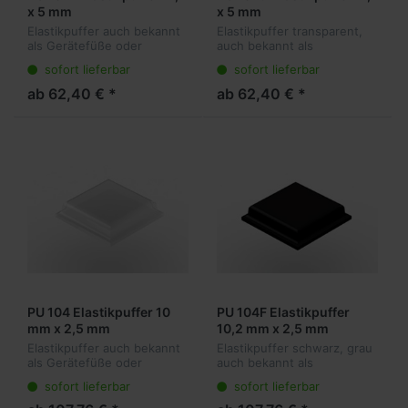
x 5 mm
x 5 mm
Elastikpuffer auch bekannt
Elastikpuffer transparent,
als Gerätefüße oder
auch bekannt als
Anschlagpuffer sind die
Gerätefüße oder
sofort lieferbar
sofort lieferbar
ideale Lösung für viele
Anschlagpuffer sind die
Anwendungen. Sie kleben
ideale Lösung für viele
ab 62,40 € *
ab 62,40 € *
transparent am Objekt und
Anwendungen. Sie kleben
dämpfen vibr...
transparent am Objekt
und...
PU 104 Elastikpuffer 10
PU 104F Elastikpuffer
mm x 2,5 mm
10,2 mm x 2,5 mm
Elastikpuffer auch bekannt
Elastikpuffer schwarz, grau
als Gerätefüße oder
auch bekannt als
Anschlagpuffer sind die
Gerätefüße oder
sofort lieferbar
sofort lieferbar
ideale Lösung für viele
Anschlagpuffer sind die
Anwendungen. Sie kleben
ideale Lösung für viele