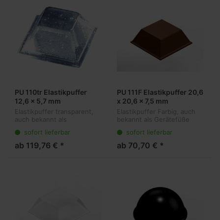
PU 110tr Elastikpuffer
PU 111F Elastikpuffer 20,6
12,6 x 5,7 mm
x 20,6 x 7,5 mm
Elastikpuffer transparent,
Elastikpuffer Farbig, auch
auch bekannt als
bekannt als Gerätefüße
Gerätefüße oder
oder Anschlagpuffer sind
sofort lieferbar
sofort lieferbar
Anschlagpuffer sind die
die ideale Lösung für viele
ideale Lösung für viele
Anwendungen. Sie kleben
ab 119,76 € *
ab 70,70 € *
Anwendungen. Sie kleben
transparent am Objekt und
transparent am Objekt
dämp...
und...