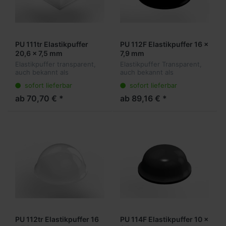
PU 111tr Elastikpuffer
PU 112F Elastikpuffer 16 x
20,6 x 7,5 mm
7,9 mm
Elastikpuffer transparent,
Elastikpuffer Transparent,
auch bekannt als
auch bekannt als
Gerätefüße oder
Gerätefüße oder
sofort lieferbar
sofort lieferbar
Anschlagpuffer sind die
Anschlagpuffer sind die
ideale Lösung für viele
ideale Lösung für viele
ab 70,70 € *
ab 89,16 € *
Anwendungen. Sie kleben
Anwendungen. Sie kleben
transparent am Objekt
transparent am Objekt
und...
und...
PU 112tr Elastikpuffer 16
PU 114F Elastikpuffer 10 x