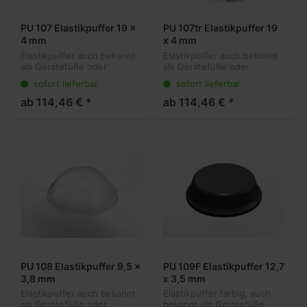
PU 107 Elastikpuffer 19 x
PU 107tr Elastikpuffer 19
4 mm
x 4 mm
Elastikpuffer auch bekannt
Elastikpuffer auch bekannt
als Gerätefüße oder
als Gerätefüße oder
Anschlagpuffer sind die
Anschlagpuffer sind die
sofort lieferbar
sofort lieferbar
ideale Lösung für viele
ideale Lösung für viele
Anwendungen. Sie kleben
Anwendungen. Sie kleben
ab 114,46 € *
ab 114,46 € *
transparent am Objekt und
transparent am Objekt und
dämpfen vibr...
dämpfen vibr...
PU 108 Elastikpuffer 9,5 x
PU 109F Elastikpuffer 12,7
3,8 mm
x 3,5 mm
Elastikpuffer auch bekannt
Elastikpuffer farbig, auch
als Gerätefüße oder
bekannt als Gerätefüße