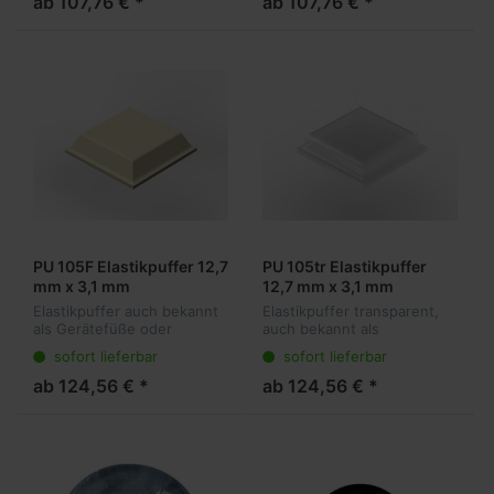
ab 107,76 € *
ab 107,76 € *
transparent am Objekt und
Anwendungen. Sie kleben
dämpfen vibr...
transparent am Objekt un...
PU 105F Elastikpuffer 12,7
PU 105tr Elastikpuffer
mm x 3,1 mm
12,7 mm x 3,1 mm
Elastikpuffer auch bekannt
Elastikpuffer transparent,
als Gerätefüße oder
auch bekannt als
Anschlagpuffer sind die
Gerätefüße oder
sofort lieferbar
sofort lieferbar
ideale Lösung für viele
Anschlagpuffer sind die
Anwendungen. Sie kleben
ideale Lösung für viele
ab 124,56 € *
ab 124,56 € *
transparent am Objekt und
Anwendungen. Sie kleben
dämpfen vibr...
transparent am Objekt
und...