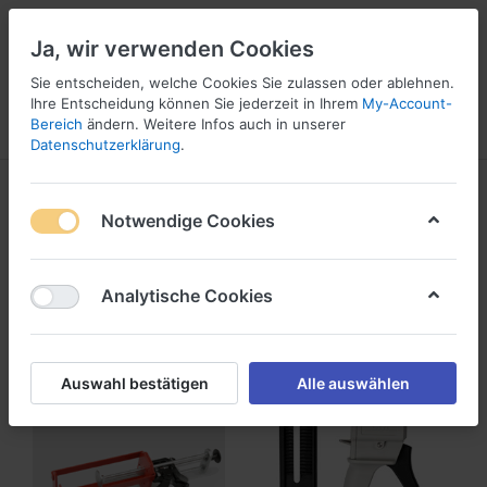
Ja, wir verwenden Cookies
Sie entscheiden, welche Cookies Sie zulassen oder ablehnen.
1
Ihre Entscheidung können Sie jederzeit in Ihrem
My-Account-
Bereich
ändern. Weitere Infos auch in unserer
Menü
Anmelden
Wunschliste
Warenkorb
Datenschutzerklärung
.
Produkte markiert mit
schützen
Notwendige Cookies
1-24
von
41
Analytische Cookies
Filtern
Sortieren
Auswahl bestätigen
Alle auswählen