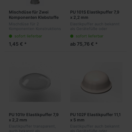
Mischdüse für Zwei
PU 101S Elastikpuffer 7,9
Komponenten Klebstoffe
x 2,2 mm
50 ml, orange, lang,
Mischdüse für 2
Elastikpuffer auch bekannt
Mischungsverhältnis 4:1
Komponenten Konstruktions
als Gerätefüße oder
und 10:1
Klebstoffe. Dosieren,
Anschlagpuffer sind die
sofort lieferbar
sofort lieferbar
Mischen und Auftragen in
ideale Lösung für viele
nur einem Arbeitsschritt.
Anwendungen. Sie kleben
1,45 € *
ab 75,76 € *
Passend für alle 50 ml
transparent am Objekt und
Kartuschen mit eine...
dämpfen vibr...
PU 101tr Elastikpuffer 7,9
PU 102F Elastikpuffer 11,1
x 2,2 mm
x 5 mm
Elastikpuffer transparent,
Elastikpuffer auch bekannt
auch bekannt als
als Gerätefüße oder