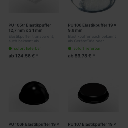
PU 105tr Elastikpuffer
PU 106 Elastikpuffer 19 x
12,7 mm x 3,1 mm
9,6 mm
Elastikpuffer transparent,
Elastikpuffer auch bekannt
auch bekannt als
als Gerätefüße oder
Gerätefüße oder
Anschlagpuffer sind die
sofort lieferbar
sofort lieferbar
Anschlagpuffer sind die
ideale Lösung für viele
ideale Lösung für viele
Anwendungen. Sie kleben
ab 124,56 € *
ab 86,78 € *
Anwendungen. Sie kleben
transparent am Objekt und
transparent am Objekt
dämpfen vibr...
und...
PU 106F Elastikpuffer 19 x
PU 107 Elastikpuffer 19 x