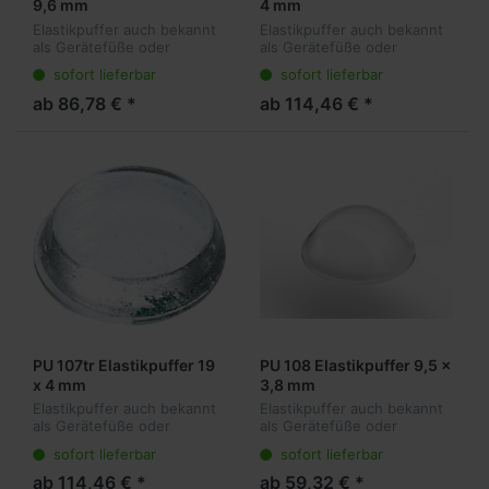
9,6 mm
4 mm
Elastikpuffer auch bekannt
Elastikpuffer auch bekannt
als Gerätefüße oder
als Gerätefüße oder
Anschlagpuffer sind die
Anschlagpuffer sind die
sofort lieferbar
sofort lieferbar
ideale Lösung für viele
ideale Lösung für viele
Anwendungen. Sie kleben
Anwendungen. Sie kleben
ab 86,78 € *
ab 114,46 € *
transparent am Objekt und
transparent am Objekt und
dämpfen vibr...
dämpfen vibr...
PU 107tr Elastikpuffer 19
PU 108 Elastikpuffer 9,5 x
x 4 mm
3,8 mm
Elastikpuffer auch bekannt
Elastikpuffer auch bekannt
als Gerätefüße oder
als Gerätefüße oder
Anschlagpuffer sind die
Anschlagpuffer sind die
sofort lieferbar
sofort lieferbar
ideale Lösung für viele
ideale Lösung für viele
Anwendungen. Sie kleben
Anwendungen. Sie kleben
ab 114,46 € *
ab 59,32 € *