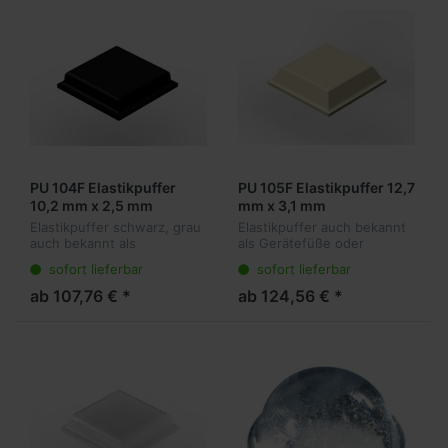
PU 104F Elastikpuffer
PU 105F Elastikpuffer 12,7
10,2 mm x 2,5 mm
mm x 3,1 mm
Elastikpuffer schwarz, grau
Elastikpuffer auch bekannt
auch bekannt als
als Gerätefüße oder
Gerätefüße oder
Anschlagpuffer sind die
sofort lieferbar
sofort lieferbar
Anschlagpuffer sind die
ideale Lösung für viele
ideale Lösung für viele
Anwendungen. Sie kleben
ab 107,76 € *
ab 124,56 € *
Anwendungen. Sie kleben
transparent am Objekt und
transparent am Objekt un...
dämpfen vibr...