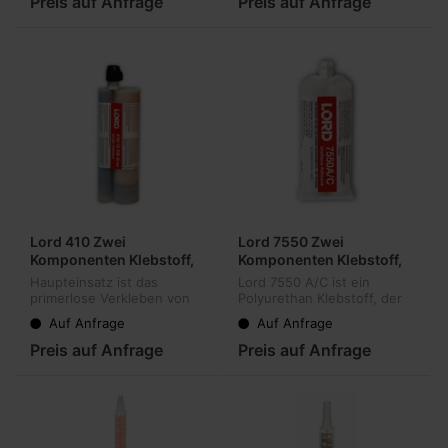
Preis auf Anfrage
Preis auf Anfrage
Durch die lange
eine gute
Verarbeitungszeit her...
Kältebeständigkeit....
Lord 410 Zwei
Lord 7550 Zwei
Komponenten Klebstoff,
Komponenten Klebstoff,
20-45 Minuten Offene
3-5 Minuten Offene Zeit
Haupteinsatz ist das
Lord 7550 A/C ist ein
Zeit
primerlose Verkleben von
Polyurethan Klebstoff, der
Metallen und
speziell bei Kunststoff und
Auf Anfrage
Auf Anfrage
thermoplastischen
Komposit Verklebung
Kunststoffen. Lange
verwendet wird. Eine
Preis auf Anfrage
Preis auf Anfrage
Verarbeitungszeiten
kristallklare Flüssigkeit, die
ermöglichen eine
schnell...
ausführliche und Verkl...