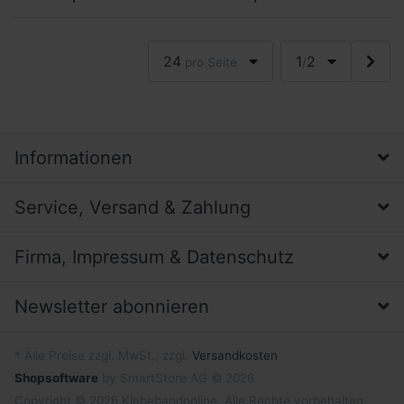
transparent am Objekt und
transparent am Objekt und
dämpfen vibr...
dämpfen vibr...
24
1
2
pro Seite
/
Informationen
Service, Versand & Zahlung
Firma, Impressum & Datenschutz
Newsletter abonnieren
* Alle Preise zzgl. MwSt., zzgl.
Versandkosten
Shopsoftware
by SmartStore AG © 2026
Copyright © 2026 Klebebandonline. Alle Rechte vorbehalten.