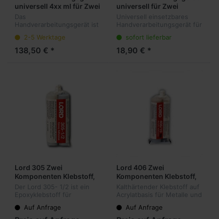
universell 4xx ml für Zwei
universell für Zwei
Komponenten Klebstoffe
Komponenten Klebstoffe
Das
Universell einsetzbares
Handverarbeitungsgerät ist
Handverarbeitungsgerät für
einfach anzuwenden und
eine Vielzahl von 2
2-5 Werktage
sofort lieferbar
für eine Vielzahl von 2
Komponenten Klebstoffen
Komponenten Klebstoffen
geeignet, wie zum Beispiel
138,50 € *
18,90 € *
geeignet wie zum Beispiel
3M, Lord, Uhu, Sica, Henkel
3M, Lord, Uhu, Sica, Henkel
und vie...
u...
Lord 305 Zwei
Lord 406 Zwei
Komponenten Klebstoff,
Komponenten Klebstoff,
60-120 Minuten Offene
6-10 Minuten Offene Zeit
Der Lord 305- 1/2 ist ein
Kalthärtender Klebstoff auf
Zeit
Epoxyklebstoff für
Acrylatbasis für Metalle und
universelle Verklebungen,
thermoplastische
Auf Anfrage
Auf Anfrage
hervorragend auch für GFK
Kunststoffe. Hohe Schlag-
Verklebungen geeignet.
und Abziehfestigkeit, sowie