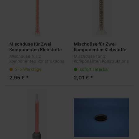
Mischdüse für Zwei
Mischdüse für Zwei
Komponenten Klebstoffe
Komponenten Klebstoffe
4xx ml, orange, lang,
50 ml, Quadro kurz,
Mischdüse für 2
Mischdüse für 2
Mischungsverhältnis 4:1
Mischungsverhältnis 1:1
Komponenten Konstruktions
Komponenten Konstruktions
und 10:1
und 2:1
Klebstoffe. Dosieren,
Klebstoffe. Dosieren,
2-5 Werktage
sofort lieferbar
Mischen und Auftragen in
Mischen und Auftragen in
nur einem Arbeitsschritt.
nur einem Arbeitsschritt.
2,95 € *
2,01 € *
Passend für 4xx ml
Passend für 50 ml
Kartuschen mit einem Mi...
Kartuschen mit einem Mis...