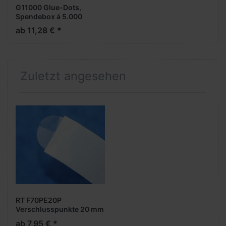
G11000 Glue-Dots,
Spendebox á 5.000
Stück, doppelseitige
ab 11,28 € *
Klebepunkte, Hotmelt, ca.
8 - 10 mm rund
Zuletzt angesehen
RT F70PE20P
Verschlusspunkte 20 mm
rund, stark, mit
ab 7,95 € *